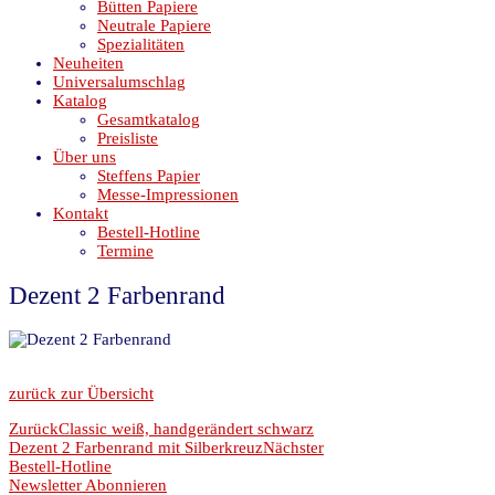
Bütten Papiere
Neutrale Papiere
Spezialitäten
Neuheiten
Universalumschlag
Katalog
Gesamtkatalog
Preisliste
Über uns
Steffens Papier
Messe-Impressionen
Kontakt
Bestell-Hotline
Termine
Dezent 2 Farbenrand
zurück zur Übersicht
Zurück
Classic weiß, handgerändert schwarz
Dezent 2 Farbenrand mit Silberkreuz
Nächster
Bestell-Hotline
Newsletter Abonnieren