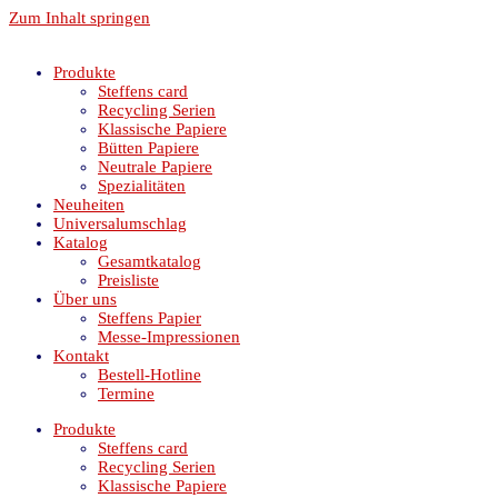
Zum Inhalt springen
Produkte
Steffens card
Recycling Serien
Klassische Papiere
Bütten Papiere
Neutrale Papiere
Spezialitäten
Neuheiten
Universalumschlag
Katalog
Gesamtkatalog
Preisliste
Über uns
Steffens Papier
Messe-Impressionen
Kontakt
Bestell-Hotline
Termine
Produkte
Steffens card
Recycling Serien
Klassische Papiere