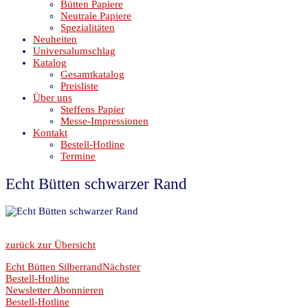
Bütten Papiere
Neutrale Papiere
Spezialitäten
Neuheiten
Universalumschlag
Katalog
Gesamtkatalog
Preisliste
Über uns
Steffens Papier
Messe-Impressionen
Kontakt
Bestell-Hotline
Termine
Echt Bütten schwarzer Rand
zurück zur Übersicht
Echt Bütten Silberrand
Nächster
Bestell-Hotline
Newsletter Abonnieren
Bestell-Hotline