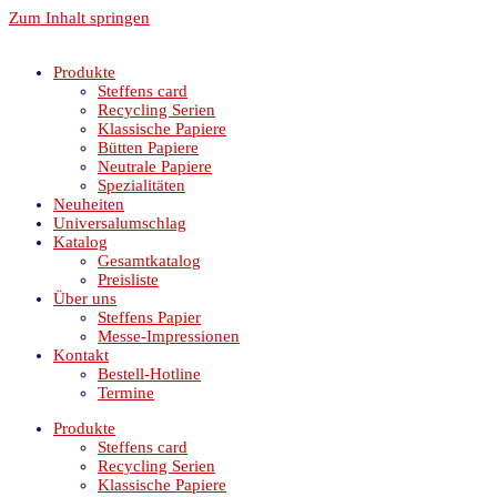
Zum Inhalt springen
Produkte
Steffens card
Recycling Serien
Klassische Papiere
Bütten Papiere
Neutrale Papiere
Spezialitäten
Neuheiten
Universalumschlag
Katalog
Gesamtkatalog
Preisliste
Über uns
Steffens Papier
Messe-Impressionen
Kontakt
Bestell-Hotline
Termine
Produkte
Steffens card
Recycling Serien
Klassische Papiere